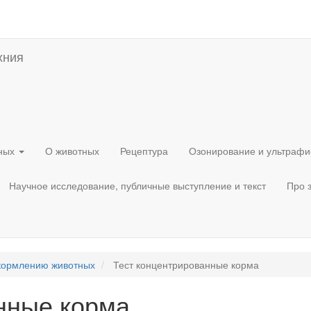
хния
тных
О животных
Рецептура
Озонирование и ультрафи
Научное исследование, публичные выступление и текст
Про 
 кормлению животных
Тест концентрированные корма
нные корма