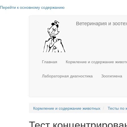
Перейти к основному содержанию
Main
User
Ветеринария и зооте
navigation
account
menu
Главная
Кормление и содержание живо
Лабораторная диагностика
Зоогигиена
Кормление и содержание животных
Тесты по
Тест концентрирова