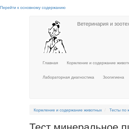
Перейти к основному содержанию
Main
User
Ветеринария и зооте
navigation
account
menu
Главная
Кормление и содержание живо
Лабораторная диагностика
Зоогигиена
Кормление и содержание животных
Тесты по
Тест минеральное п