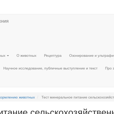
хния
тных
О животных
Рецептура
Озонирование и ультрафи
Научное исследование, публичные выступление и текст
Про 
 кормлению животных
Тест минеральное питание сельскохозяйс
итание сельскохозяйствен