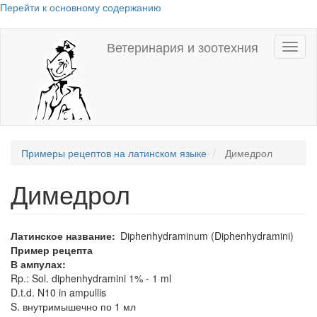
Перейти к основному содержанию
Ветеринария и зоотехния
Toggl
naviga
Примеры рецептов на латинском языке
Димедрол
Димедрол
Латинское название
Diphenhydraminum (Diphenhydramini)
Пример рецепта
В ампулах:
Rp.: Sol. diphenhydramini 1% - 1 ml
D.t.d. N10 in ampullis
S. внутримышечно по 1 мл