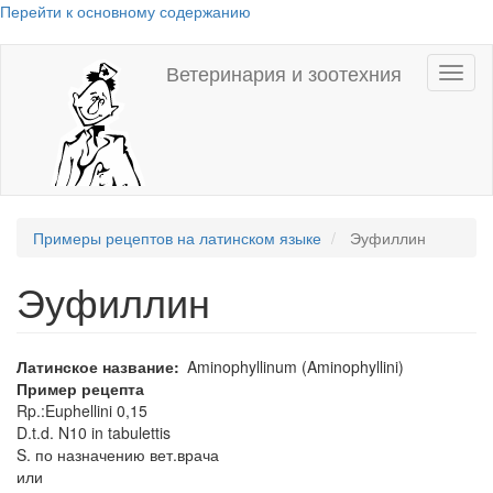
Перейти к основному содержанию
Ветеринария и зоотехния
Toggl
naviga
Примеры рецептов на латинском языке
Эуфиллин
Эуфиллин
Латинское название
Aminophyllinum (Aminophyllini)
Пример рецепта
Rp.:Euphellini 0,15
D.t.d. N10 in tabulettis
S. по назначению вет.врача
или