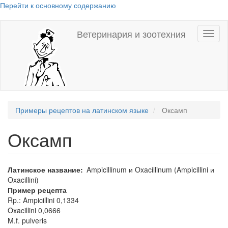
Перейти к основному содержанию
Ветеринария и зоотехния
Toggl
naviga
Примеры рецептов на латинском языке
Оксамп
Оксамп
Латинское название
Ampicillinum и Oxacillinum (Ampicillini и
Oxacillini)
Пример рецепта
Rp.: Ampicillini 0,1334
Oxacillini 0,0666
M.f. pulveris