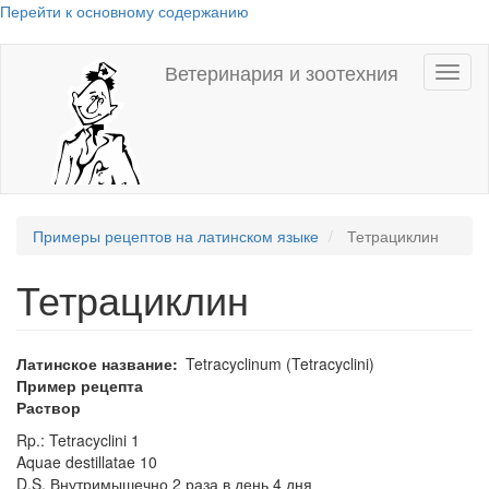
Перейти к основному содержанию
Ветеринария и зоотехния
Toggl
naviga
Примеры рецептов на латинском языке
Тетрациклин
Тетрациклин
Латинское название
Tetracyclinum (Tetracyclini)
Пример рецепта
Раствор
Rp.: Tetracyclini 1
Aquae destillatae 10
D.S. Внутримышечно 2 раза в день 4 дня