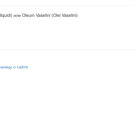
liquidi) или Oleum Vaselini (Olei Vaselini)
раницу о сайте