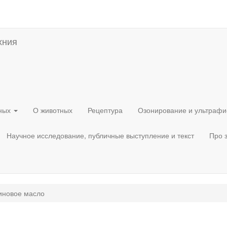
хния
тных
О животных
Рецептура
Озонирование и ультрафи
Научное исследование, публичные выступление и текст
Про 
иновое масло