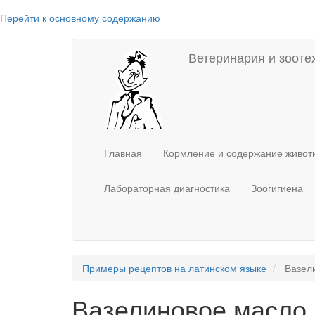
Перейти к основному содержанию
Main
User
Ветеринария и зооте
navigation
account
menu
Главная
Кормление и содержание живо
Лабораторная диагностика
Зоогигиена
Примеры рецептов на латинском языке
Вазел
Вазелиновое масло