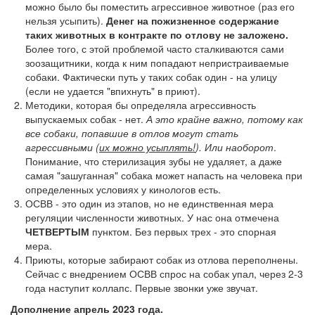
можно было бы поместить агрессивное животное (раз его
нельзя усыпить).
Денег на пожизненное содержание
таких животных в контракте по отлову не заложено.
Более того, с этой проблемой часто сталкиваются сами
зоозащитники, когда к ним попадают непристраиваемые
собаки. Фактически путь у таких собак один - на улицу
(если не удается "впихнуть" в приют).
Методики, которая бы определяла агрессивность
выпускаемых собак - нет.
А это крайне важно, потому как
все собаки, попавшие в отлов могут стать
агрессивными (
их можно усыплять!
). Или наоборот
.
Понимание, что стерилизация зубы не удаляет, а даже
самая "зашуганная" собака может напасть на человека при
определенных условиях у кинологов есть.
ОСВВ - это один из этапов, но не единственная мера
регуляции численности животных. У нас она отмечена
ЧЕТВЕРТЫМ
пунктом. Без первых трех - это спорная
мера.
Приюты, которые забирают собак из отлова переполнены.
Сейчас с внедрением ОСВВ спрос на собак упал, через 2-3
года наступит коллапс. Первые звонки уже звучат.
Дополнение апрель 2023 года.