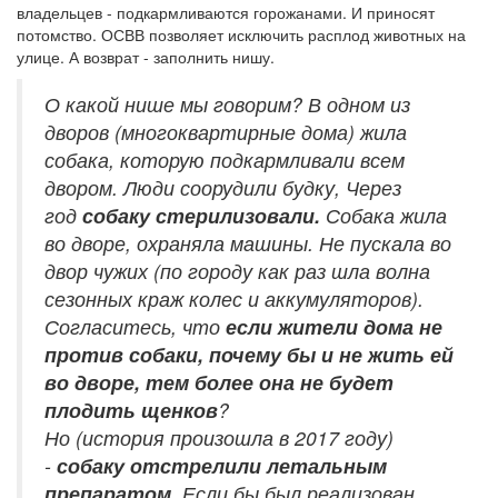
владельцев - подкармливаются горожанами. И приносят
потомство. ОСВВ позволяет исключить расплод животных на
улице. А возврат - заполнить нишу.
О какой нише мы говорим? В одном из
дворов (многоквартирные дома) жила
собака, которую подкармливали всем
двором. Люди соорудили будку, Через
год
собаку стерилизовали.
Собака жила
во дворе, охраняла машины. Не пускала во
двор чужих (по городу как раз шла волна
сезонных краж колес и аккумуляторов).
Согласитесь, что
если жители дома не
против собаки, почему бы и не жить ей
во дворе, тем более она не будет
плодить щенков
?
Но (история произошла в 2017 году)
-
собаку отстрелили летальным
препаратом
. Если бы был реализован