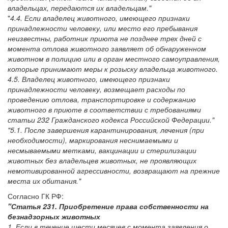
владельцах, передаются их владельцам."
"
4.4. Если владелец животного, имеющего признаки
принадлежности человеку, или место его пребывания
неизвестны, работник приюта не позднее трех дней с
момента отлова животного заявляет об обнаруженном
животном в полицию или в орган местного самоуправления,
которые принимают меры к розыску владельца животного.
4.5. Владелец животного, имеющего признаки
принадлежности человеку, возмещает расходы по
проведению отлова, транспортировке и содержанию
животного в приюте в соответствии с требованиями
статьи 232 Гражданского кодекса Российской Федерации."
"5.1. После завершения карантинирования, лечения (при
необходимости), маркирования неснимаемыми и
несмываемыми метками, вакцинации и стерилизации
животных без владельцев животных, не проявляющих
немотивированной агрессивности, возвращают на прежние
места их обитания."
Согласно ГК РФ:
"Статья 231. Приобретение права собственности на
безнадзорных животных
1. Если в течение шести месяцев с момента заявления о