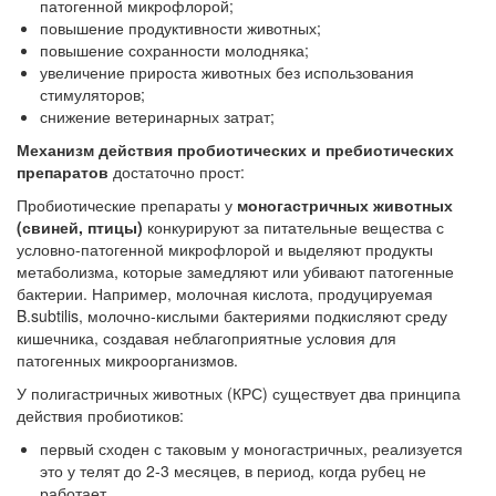
патогенной микрофлорой;
повышение продуктивности животных;
повышение сохранности молодняка;
увеличение прироста животных без использования
стимуляторов;
снижение ветеринарных затрат;
Механизм действия пробиотических и пребиотических
препаратов
достаточно прост:
Пробиотические препараты у
моногастричных животных
(свиней, птицы)
конкурируют за питательные вещества с
условно-патогенной микрофлорой и выделяют продукты
метаболизма, которые замедляют или убивают патогенные
бактерии. Например, молочная кислота, продуцируемая
B.subtilis, молочно-кислыми бактериями подкисляют среду
кишечника, создавая неблагоприятные условия для
патогенных микроорганизмов.
У полигастричных животных (КРС) существует два принципа
действия пробиотиков:
первый сходен с таковым у моногастричных, реализуется
это у телят до 2-3 месяцев, в период, когда рубец не
работает.