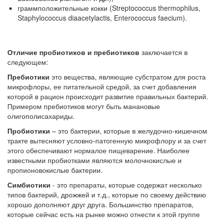
граммположительные кокки (Streptococcus thermophilus,
Staphylococcus diaacetylactis, Enterococcus faecium).
Отличие пробиотиков и пребиотиков
заключается в
следующем:
Пребиотики
это вещества, являющие субстратом для роста
микрофлоры, ее питательной средой, за счет добавления
которой в рацион происходит развитие правильных бактерий.
Примером пребиотиков могут быть манановые
олигополисахариды.
Пробиотики
– это бактерии, которые в желудочно-кишечном
тракте вытесняют условно-патогенную микрофлору и за счет
этого обеспечивают нормалое пищеварение. Наиболее
известными пробиотками являются молочнокислые и
пропионовокислые бактерии.
Симбиотики
- это препараты, которые содержат несколько
типов бактерий, дрожжей и т.д., которые по своему действию
хорошо дополняют друг друга. Большинство препаратов,
которые сейчас есть на рынке можно отнести к этой группе