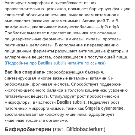
Активирует макрофаги и высвобождает из них
провоспалительных цитокинов, повышает барьерную функцию
слизистой оболочки кишечника, выделением витаминов и
аминокислот (включая незаменимые). Активацией Т- и В-
лимфо-циты, увеличивает иммуноглобулины — IgG и IgA.
Пробиотик выделяет в просвет кишечника все основные
пищеварительные ферменты: амилазы, липазы, протеазы,
пектиназы и целлюлазы. В дополнение к перевариванию
пищи данные ферменты разрушают антипищевые факторы и
аллергенные вещества, содержащиеся в поступающей пище.
(
Подробнее про Bacillus subtilis читайте по ссылке
)
Bacillus coagulans
- спорообразующая бактерия,
синтезирующая многие важные витамины витамин К и
рибофлавин, фолиевая кислота. Способствует поддержке
кислотно-щелочного баланса в толстом кишечнике, усвоению
питательных веществ. Стимулирует рост пробиотической
микрофлоры, в частности Bacillus subtilis. Подавляет рост
патогенных микроорганизмов, таких как Shigella dysenteriae,
восстанавливает микрофлору кишечника, адсорбирует
кишечные токсины в организме.
(лат. Bifidobacterium)
Бифидобактерии