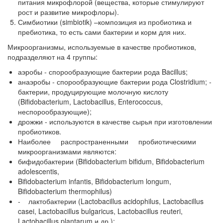
питания микрофлорой (вещества, которые стимулируют
рост и развитие микрофлоры).
Симбиотики (simbiotik) –композиция из пробиотика и
пребиотика, то есть сами бактерии и корм для них.
Микроорганизмы, используемые в качестве пробиотиков,
подразделяют на 4 группы:
аэробы - спорообразующие бактерии рода Bacillus;
анаэробы - спорообразующие бактерии рода Clostridium; -
бактерии, продуцирующие молочную кислоту
(Bifidobacterium, Lactobacillus, Enterococcus,
неспорообразующие);
дрожжи - используются в качестве сырья при изготовлении
пробиотиков.
Наиболее распространенными пробиотическими
микроорганизмами являются:
бифидобактерии (Bifidobacterium bifidum, Bifidobacterium
adolescentis,
Bifidobacterium infantis, Bifidobacterium longum,
Bifidobacterium thermophilus)
- лактобактерии (Lactobacillus acidophilus, Lactobacillus
casei, Lactobacillus bulgaricus, Lactobacillus reuteri,
Lactobacillus plantarum и др.);