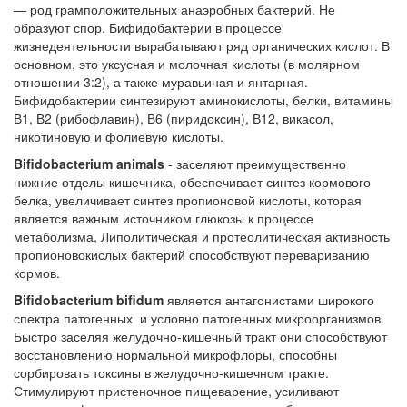
— род грамположительных анаэробных бактерий. Не
образуют спор. Бифидобактерии в процессе
жизнедеятельности вырабатывают ряд органических кислот. В
основном, это уксусная и молочная кислоты (в молярном
отношении 3:2), а также муравьиная и янтарная.
Бифидобактерии синтезируют аминокислоты, белки, витамины
В1, В2 (рибофлавин), В6 (пиридоксин), В12, викасол,
никотиновую и фолиевую кислоты.
Bifidobacterium animals
- заселяют преимущественно
нижние отделы кишечника, обеспечивает синтез кормового
белка, увеличивает синтез пропионовой кислоты, которая
является важным источником глюкозы к процессе
метаболизма, Липолитическая и протеолитическая активность
пропионовокислых бактерий способствуют перевариванию
кормов.
Bifidobacterium bifidum
является антагонистами широкого
спектра патогенных и условно патогенных микроорганизмов.
Быстро заселяя желудочно-кишечный тракт они способствуют
восстановлению нормальной микрофлоры, способны
сорбировать токсины в желудочно-кишечном тракте.
Стимулируют пристеночное пищеварение, усиливают