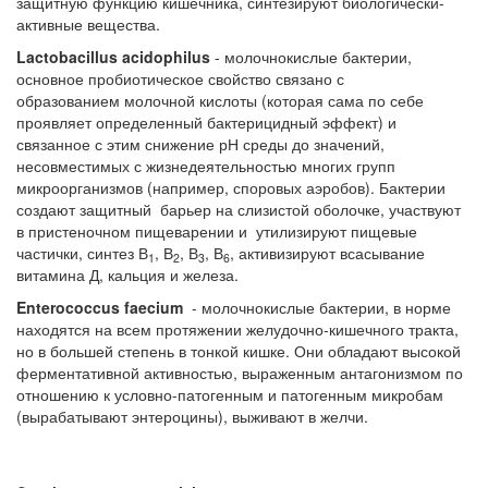
защитную функцию кишечника, синтезируют биологически-
активные вещества.
Lactobacillus acidophilus
- молочнокислые бактерии,
основное пробиотическое свойство связано с
образованием молочной кислоты (которая сама по себе
проявляет определенный бактерицидный эффект) и
связанное с этим снижение рН среды до значений,
несовместимых с жизнедеятельностью многих групп
микроорганизмов (например, споровых аэробов). Бактерии
создают защитный барьер на слизистой оболочке, участвуют
в пристеночном пищеварении и утилизируют пищевые
частички, синтез В
, В
, В
, В
, активизируют всасывание
1
2
3
6
витамина Д, кальция и железа.
Enterococcus faecium
- молочнокислые бактерии, в норме
находятся на всем протяжении желудочно-кишечного тракта,
но в большей степень в тонкой кишке. Они обладают высокой
ферментативной активностью, выраженным антагонизмом по
отношению к условно-патогенным и патогенным микробам
(вырабатывают энтероцины), выживают в желчи.