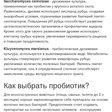
Saccharomyces cerevisiae
- дрожжевая культура,
применяемая как пробиотик у крупного рогатого скота.
Размножаясь, дрожжи используют кислород рубца, создавая
анаэробные условия, ограничивая развитие бактерий лактат-
синтезаторов. Повышение pH рубца способствует развитию
целлюлозолитических организмов и профилактики ацидоза.
Кроме этого для своего размножения дрожжи используют
клетчатку грубых кормов, увеличивая переваримость рациона
и повышая продуктивность.
Kluyveromyces marxianus
- пребиотическая дрожжевая
культура, используется в инактивированном виде. Метаболиты
культуры стимулируют развитие микрофлоры рубца,
увеличивая количество полезных бактерий. Являясь лактат
синтезатором, она в определенной степени способствует
закислению среды желудочно-кишечного тракта.
Как выбрать пробиотик?
Для моногастричных животных (птица, свиньи, телята до 2-х
месяцев) хорошо зарекомендовали себя препараты на основе
молочно-кислых бактерий. Предпочтение стоит отдавать
препаратам на основе нескольких штаммов - консорциуме