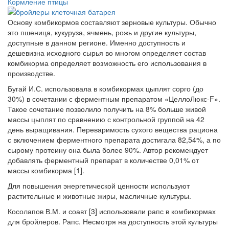
Кормление птицы
Основу комбикормов составляют зерновые культуры. Обычно
это пшеница, кукуруза, ячмень, рожь и другие культуры,
доступные в данном регионе. Именно доступность и
дешевизна исходного сырья во многом определяет состав
комбикорма определяет возможность его использования в
производстве.
Бугай И.С. использовала в комбикормах цыплят сорго (до
30%) в сочетании с ферментным препаратом «ЦеллоЛюкс-F».
Такое сочетание позволило получить на 8% больше живой
массы цыплят по сравнению с контрольной группой на 42
день выращивания. Переваримость сухого вещества рациона
с включением ферментного препарата достигала 82,54%, а по
сырому протеину она была более 90%. Автор рекомендует
добавлять ферментный препарат в количестве 0,01% от
массы комбикорма [1].
Для повышения энергетической ценности используют
растительные и животные жиры, масличные культуры.
Косолапов В.М. и соавт [3] использовали рапс в комбикормах
для бройлеров. Рапс. Несмотря на доступность этой культуры