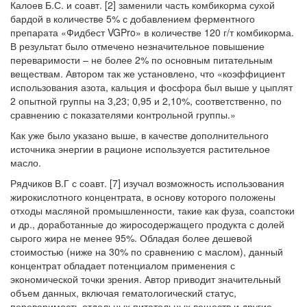
Калоев Б.С. и соавт. [2] заменили часть комбикорма сухой
бардой в количестве 5% с добавлением ферментного
препарата «Фидбест VGPro» в количестве 120 г/т комбикорма.
В результат было отмечено незначительное повышение
переваримости – не более 2% по основным питательным
веществам. Автором так же установлено, что «коэффициент
использования азота, кальция и фосфора был выше у цыплят
2 опытной группы на 3,23; 0,95 и 2,10%, соответственно, по
сравнению с показателями контрольной группы.»
Как уже было указано выше, в качестве дополнительного
источника энергии в рационе используется растительное
масло.
Рядчиков В.Г с соавт. [7] изучал возможность использования
жирокислотного концентрата, в основу которого положены
отходы масляной промышленности, такие как фуза, соапстоки
и др., доработанные до жиросодержащего продукта с долей
сырого жира не менее 95%. Обладая более дешевой
стоимостью (ниже на 30% по сравнению с маслом), данный
концентрат обладает потенциалом применения с
экономической точки зрения. Автор приводит значительный
объем данных, включая гематологический статус,
переваримость отдельных питательных веществ и другие.