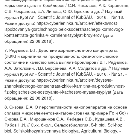
кормлении цыплят-бройлеров / С.И. Николаев, А.К. Карапетян,
С.В. Чехранова, Е.А. Липова, О.Ю. Брюхно и др. // Научный
журнал КубГАУ - Scientific Journal of KubSAU. - 2016. - №118. -
Режим доступа: https://cyberleninka.ru/article/n/effektivnost-
ispolzovaniya-gorchichnogo-beloksoderzhaschego-kormovogo-
kontsentrata-gorlinka-v-kormlenii-tsyplyat-broylerov (дата
обращения: 22.08.2018).
7. Рядчиков, В.Г. Действие жирнокислотного концентрата
(ЖКК) и карнитина на продуктивность, физиологисческое
состояние и качество мяса цыплят-бройлеров / В.Г. Рядчиков,
А.А. Затолокин, Л.В. Берсенева, А.А. Солдатов и др. // Научный
журнал КубГАУ - Scientific Journal of KubSAU. - 2016. - №121. -
Режим доступа: https://cyberleninka.ru/article/n/deystvie-
zhirnokislotnogo-kontsentrata-zhkk-i-karnitina-na-produktivnost-
fiziologischeskoe-sostoyanie-i-kachestvo-myasa-tsyplyat (дата
обращения: 22.08.2018).
8. Сизова, Е.А. О перспективности нанопрепаратов на основе
сплавов микроэлементов-антагонистов (на примере Fe и Co) /
Сизова Е.А., Мирошников С.А., Лебедев С.В., Кудашева А.В.,
Рябов Н.И. // С.-х. биол., Сельхозбиология, S-h biol, Sel-hoz
biol, Sel'skokhozyaistvennaya biologiya, Agricultural Biology. -