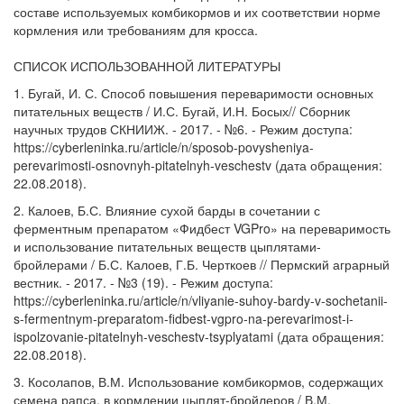
составе используемых комбикормов и их соответствии норме
кормления или требованиям для кросса.
СПИСОК ИСПОЛЬЗОВАННОЙ ЛИТЕРАТУРЫ
1. Бугай, И. С. Способ повышения переваримости основных
питательных веществ / И.С. Бугай, И.Н. Босых// Сборник
научных трудов СКНИИЖ. - 2017. - №6. - Режим доступа:
https://cyberleninka.ru/article/n/sposob-povysheniya-
perevarimosti-osnovnyh-pitatelnyh-veschestv (дата обращения:
22.08.2018).
2. Калоев, Б.С. Влияние сухой барды в сочетании с
ферментным препаратом «Фидбест VGPro» на переваримость
и использование питательных веществ цыплятами-
бройлерами / Б.С. Калоев, Г.Б. Черткоев // Пермский аграрный
вестник. - 2017. - №3 (19). - Режим доступа:
https://cyberleninka.ru/article/n/vliyanie-suhoy-bardy-v-sochetanii-
s-fermentnym-preparatom-fidbest-vgpro-na-perevarimost-i-
ispolzovanie-pitatelnyh-veschestv-tsyplyatami (дата обращения:
22.08.2018).
3. Косолапов, В.М. Использование комбикормов, содержащих
семена рапса, в кормлении цыплят-бройлеров / В.М.