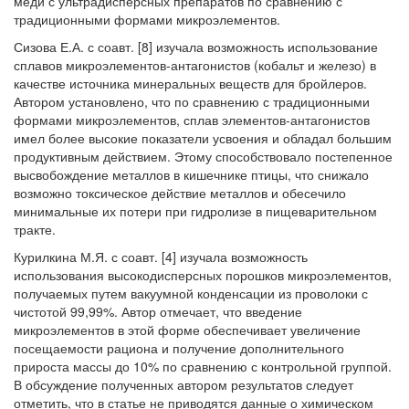
меди с ультрадисперсных препаратов по сравнению с
традиционными формами микроэлементов.
Сизова Е.А. с соавт. [8] изучала возможность использование
сплавов микроэлементов-антагонистов (кобальт и железо) в
качестве источника минеральных веществ для бройлеров.
Автором установлено, что по сравнению с традиционными
формами микроэлементов, сплав элементов-антагонистов
имел более высокие показатели усвоения и обладал большим
продуктивным действием. Этому способствовало постепенное
высвобождение металлов в кишечнике птицы, что снижало
возможно токсическое действие металлов и обесечило
минимальные их потери при гидролизе в пищеварительном
тракте.
Курилкина М.Я. с соавт. [4] изучала возможность
использования высокодисперсных порошков микроэлементов,
получаемых путем вакуумной конденсации из проволоки с
чистотой 99,99%. Автор отмечает, что введение
микроэлементов в этой форме обеспечивает увеличение
посещаемости рациона и получение дополнительного
прироста массы до 10% по сравнению с контрольной группой.
В обсуждение полученных автором результатов следует
отметить, что в статье не приводятся данные о химическом