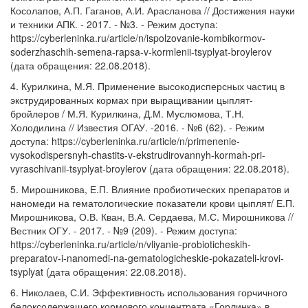
Косолапов, А.П. Гаганов, А.И. Арасланова // Достижения науки
и техники АПК. - 2017. - №3. - Режим доступа:
https://cyberleninka.ru/article/n/ispolzovanie-kombikormov-
soderzhaschih-semena-rapsa-v-kormlenii-tsyplyat-broylerov
(дата обращения: 22.08.2018).
4. Курилкина, М.Я. Применение высокодисперсных частиц в
экструдированных кормах при выращивании цыплят-
бройлеров / М.Я. Курилкина, Д.М. Муслюмова, Т.Н.
Холодилина // Известия ОГАУ. -2016. - №6 (62). - Режим
доступа: https://cyberleninka.ru/article/n/primenenie-
vysokodispersnyh-chastits-v-ekstrudirovannyh-kormah-pri-
vyraschivanii-tsyplyat-broylerov (дата обращения: 22.08.2018).
5. Мирошникова, Е.П. Влияние пробиотических препаратов и
наномеди на гематологические показатели крови цыплят/ Е.П.
Мирошникова, О.В. Кван, В.А. Сердаева, М.С. Мирошникова //
Вестник ОГУ. - 2017. - №9 (209). - Режим доступа:
https://cyberleninka.ru/article/n/vliyanie-probioticheskih-
preparatov-i-nanomedi-na-gematologicheskie-pokazateli-krovi-
tsyplyat (дата обращения: 22.08.2018).
6. Николаев, С.И. Эффективность использования горчичного
белоксодержащего кормового концентрата «Горлинка» в