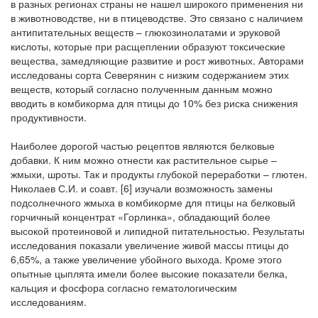
в разных регионах страны не нашел широкого применения ни
в животноводстве, ни в птицеводстве. Это связано с наличием
антипитательных веществ – глюкозинолатами и эруковой
кислоты, которые при расщеплении образуют токсические
вещества, замедляющие развитие и рост животных. Авторами
исследованы сорта Северянин с низким содержанием этих
веществ, который согласно полученным данным можно
вводить в комбикорма для птицы до 10% без риска снижения
продуктивности.
Наиболее дорогой частью рецептов являются белковые
добавки. К ним можно отнести как растительное сырье –
жмыхи, шроты. Так и продукты глубокой переработки – глютен.
Николаев С.И. и соавт. [6] изучали возможность замены
подсолнечного жмыха в комбикорме для птицы на белковый
горчичный концентрат «Горлинка», обладающий более
высокой протеиновой и липидной питательностью. Результаты
исследования показали увеличение живой массы птицы до
6,65%, а также увеличение убойного выхода. Кроме этого
опытные цыплята имели более высокие показатели белка,
кальция и фосфора согласно гематологическим
исследованиям.